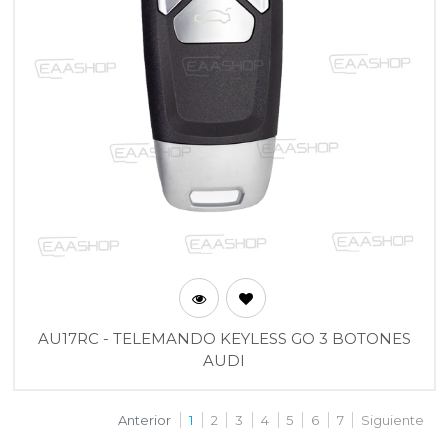
AU17RC - TELEMANDO KEYLESS GO 3 BOTONES
AUDI
Anterior
1
2
3
4
5
6
7
Siguiente